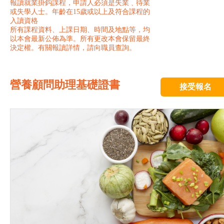
報讀就業掛鈎課程，申請人必須是失業﹑待業
或失學人士。年齡在15歲或以上及符合課程的
入讀資格
所有課程資料、上課日期、時間及地點等，均
以本會最新公佈為準。所有更改本會保留最終
決定權。有關報讀詳情，請向職員查詢。
營養顧問助理基礎證書
接受報名