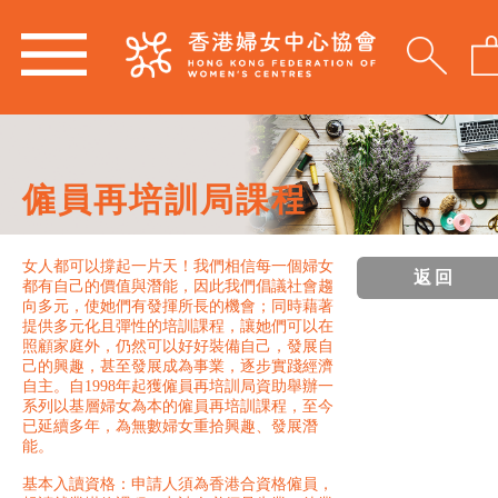
僱員再培訓局課程
女人都可以撐起一片天！我們相信每一個婦女
返回
都有自己的價值與潛能，因此我們倡議社會趨
向多元，使她們有發揮所長的機會；同時藉著
提供多元化且彈性的培訓課程，讓她們可以在
照顧家庭外，仍然可以好好裝備自己，發展自
己的興趣，甚至發展成為事業，逐步實踐經濟
自主。自1998年起獲僱員再培訓局資助舉辦一
系列以基層婦女為本的僱員再培訓課程，至今
已延續多年，為無數婦女重拾興趣、發展潛
能。
基本入讀資格：申請人須為香港合資格僱員，