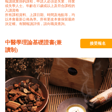
報讀就業掛鈎課程，申請人必須是失業﹑待業
或失學人士。年齡在15歲或以上及符合課程的
入讀資格
所有課程資料、上課日期、時間及地點等，均
以本會最新公佈為準。所有更改本會保留最終
決定權。有關報讀詳情，請向職員查詢。
中醫學理論基礎證書(兼
接受報名
讀制)