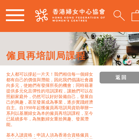
僱員再培訓局課程
女人都可以撐起一片天！我們相信每一個婦女
返回
都有自己的價值與潛能，因此我們倡議社會趨
向多元，使她們有發揮所長的機會；同時藉著
提供多元化且彈性的培訓課程，讓她們可以在
照顧家庭外，仍然可以好好裝備自己，發展自
己的興趣，甚至發展成為事業，逐步實踐經濟
自主。自1998年起獲僱員再培訓局資助舉辦一
系列以基層婦女為本的僱員再培訓課程，至今
已延續多年，為無數婦女重拾興趣、發展潛
能。
基本入讀資格：申請人須為香港合資格僱員，