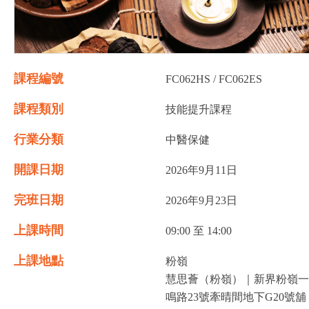
課程編號
FC062HS / FC062ES
課程類別
技能提升課程
行業分類
中醫保健
開課日期
2026年9月11日
完班日期
2026年9月23日
上課時間
09:00 至 14:00
上課地點
粉嶺
慧思薈（粉嶺）｜新界粉嶺一
鳴路23號牽晴間地下G20號舖