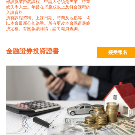
報讀就業掛鈎課程，申請人必須是失業﹑待業
或失學人士。年齡在15歲或以上及符合課程的
入讀資格
所有課程資料、上課日期、時間及地點等，均
以本會最新公佈為準。所有更改本會保留最終
決定權。有關報讀詳情，請向職員查詢。
金融證券投資證書
接受報名