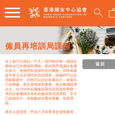
僱員再培訓局課程
女人都可以撐起一片天！我們相信每一個婦女
返回
都有自己的價值與潛能，因此我們倡議社會趨
向多元，使她們有發揮所長的機會；同時藉著
提供多元化且彈性的培訓課程，讓她們可以在
照顧家庭外，仍然可以好好裝備自己，發展自
己的興趣，甚至發展成為事業，逐步實踐經濟
自主。自1998年起獲僱員再培訓局資助舉辦一
系列以基層婦女為本的僱員再培訓課程，至今
已延續多年，為無數婦女重拾興趣、發展潛
能。
基本入讀資格：申請人須為香港合資格僱員，