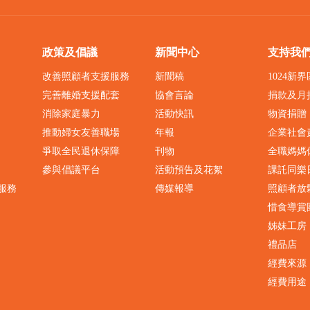
政策及倡議
新聞中心
支持我
改善照顧者支援服務
新聞稿
1024新
完善離婚支援配套
協會言論
捐款及月
消除家庭暴力
活動快訊
物資捐贈
推動婦女友善職場
年報
企業社會
爭取全民退休保障
刊物
全職媽媽
參與倡議平台
活動預告及花絮
課託同樂
服務
傳媒報導
照顧者放
惜食導賞
姊妹工房
禮品店
經費來源
經費用途