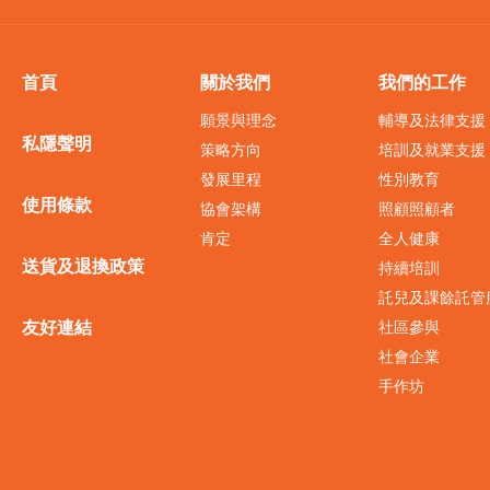
首頁
關於我們
我們的工作
願景與理念
輔導及法律支援
私隱聲明
策略方向
培訓及就業支援
發展里程
性別教育
使用條款
協會架構
照顧照顧者
肯定
全人健康
送貨及退換政策
持續培訓
託兒及課餘託管
友好連結
社區參與
社會企業
手作坊