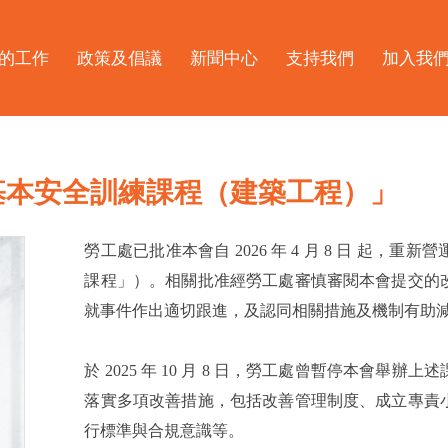
的工作
政策及倡議
新聞中心
支持我們
加入我
基本安全訓練課程（建築工程）」
勞工處已批准本會自 2026 年 4 月 8 日 起
課程」）。相關批准經勞工處審慎審閱本會提交的
就事件作出適切跟進，及認同相關措施及機制有助
於 2025 年 10 月 8 日，勞工處曾暫停本會
落實多項改善措施，包括改善管理制度、成立專責
行標準與合規意識等。