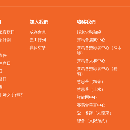
們
加入我們
聯絡我們
界區賣旗日
成為會員
婦女求助熱線
捐計劃
義工行列
賽馬會麗閣中心
職位空缺
賽馬會照顧者中心（深水
埗）
責任
賽馬會太和中心
休息日
賽馬會照顧者中心（粉
日
嶺）
鬆日
慧思薈（粉嶺）
團
慧思薈（上水）
｜婦女手作坊
祥龍圍中心
賽馬會華富中心
愛．耆跡（九龍東）
總會（只限預約）