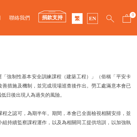
0
捐款支持
們
聯絡我們
繁
EN
，重新營運「強制性基本安全訓練課程（建築工程）」（俗稱「平安卡
改善措施及機制，並完成現場巡查後作出。勞工處滿意本會已
減低日後出現人為過失的風險。
舉辦上述課程之認可，為期半年。期間，本會已全面檢視相關安排，並
小組持續監察課程運作，以及為相關同工提供培訓，以加強執