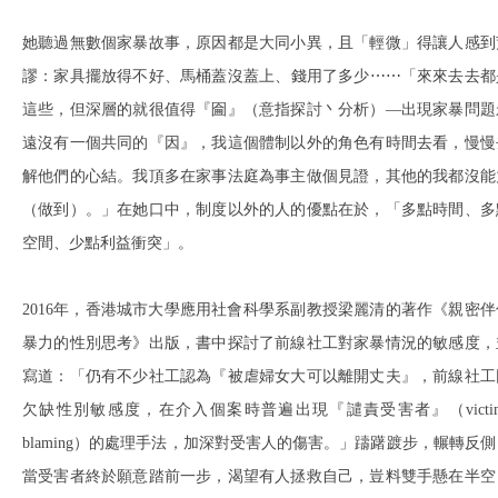
她聽過無數個家暴故事，原因都是大同小異，且「輕微」得讓人感到
謬：家具擺放得不好、馬桶蓋沒蓋上、錢用了多少⋯⋯「來來去去都
這些，但深層的就很值得『圇』（意指探討丶分析）—出現家暴問題
遠沒有一個共同的『因』，我這個體制以外的角色有時間去看，慢慢
解他們的心結。我頂多在家事法庭為事主做個見證，其他的我都沒能
（做到）。」在她口中，制度以外的人的優點在於，「多點時間、多
空間、少點利益衝突」。
2016年，香港城市大學應用社會科學系副教授梁麗清的著作《親密伴
暴力的性別思考》出版，書中探討了前線社工對家暴情況的敏感度，
寫道：「仍有不少社工認為『被虐婦女大可以離開丈夫』，前線社工
欠缺性別敏感度，在介入個案時普遍出現『譴責受害者』（victim
blaming）的處理手法，加深對受害人的傷害。」躊躇踱步，輾轉反側
當受害者終於願意踏前一步，渴望有人拯救自己，豈料雙手懸在半空