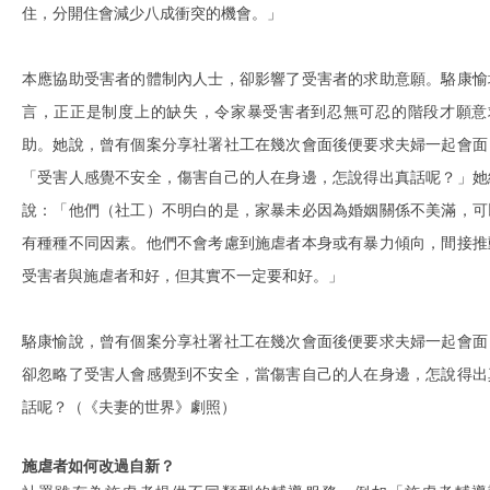
住，分開住會減少八成衝突的機會。」
本應協助受害者的體制內人士，卻影響了受害者的求助意願。駱康愉
言，正正是制度上的缺失，令家暴受害者到忍無可忍的階段才願意
助。她說，曾有個案分享社署社工在幾次會面後便要求夫婦一起會面
「受害人感覺不安全，傷害自己的人在身邊，怎說得出真話呢？」她
說：「他們（社工）不明白的是，家暴未必因為婚姻關係不美滿，可
有種種不同因素。他們不會考慮到施虐者本身或有暴力傾向，間接推
受害者與施虐者和好，但其實不一定要和好。」
駱康愉說，曾有個案分享社署社工在幾次會面後便要求夫婦一起會面
卻忽略了受害人會感覺到不安全，當傷害自己的人在身邊，怎說得出
話呢？（《夫妻的世界》劇照）
施虐者如何改過自新？