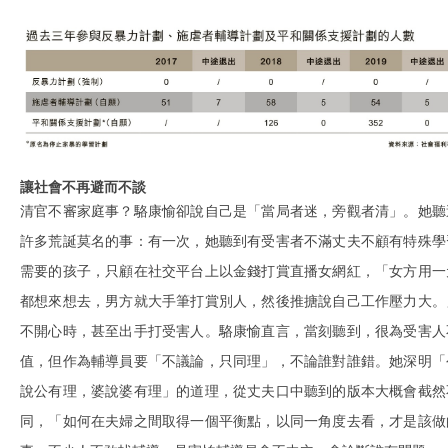
讓社會不再避而不談
清官不審家庭事？駱康愉卻說自己是「當局者迷，旁觀者清」。她聽
許多荒誕莫名的事：有一次，她聽到有受害者不滿丈夫不顧有特殊學
需要的孩子，只顧在社交平台上以金錢打賞直播女網紅，「女方用一
都想來想去，男方就大手筆打賞別人，然後推搪說自己工作壓力大。
不開心時，甚至出手打受害人。駱康愉直言，當刻聽到，很為受害人
值，但作為輔導員要「不議論，只同理」，不論誰對誰錯。她深明「
說公有理，婆說婆有理」的道理，從丈夫口中聽到的版本大概會截然
同，「如何在夫婦之間取得一個平衡點，以同一角度去看，才是該做