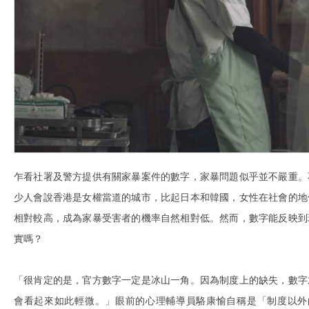
乍看社署及警方提供有關家暴案件的數字，家暴問題似乎並不嚴重。
少人會說香港是女權當道的城市，比起日本和韓國，女性在社會的地
相對較高，成為家暴受害者的機率自然相對低。然而，數字能反映到
實嗎？
「很肯定的是，官方數字一定是冰山一角。因為制度上的缺失，數字
會看起來如此輕微。」眼前的心理輔導員駱康愉自稱是「制度以外