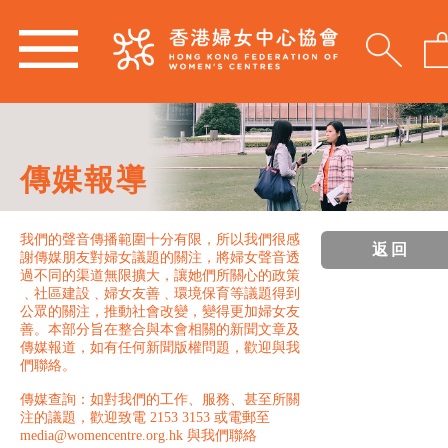
傳媒報導
我們的聲音傳播範圍十分有限，所以我們很感
返回
謝傳媒朋友對婦女議題的關注，將婦女聲音透
過不同的渠道無限擴大，讓她們所關心的政策
﹑社區建設﹑婦女友善﹑環境保育等議題得到
公眾的關注，推動社會改變，變得更加婦女友
善。本部分旨在整合與本會相關的新聞文章及
傳媒報道，如有任何新聞版權問題，歡迎與我
們聯絡。
傳媒查詢：如對我們的工作、服務、甚至所關
注的議題，歡迎致電 2153 3153 或電郵至
media@womencentre.org.hk 與我們聯絡