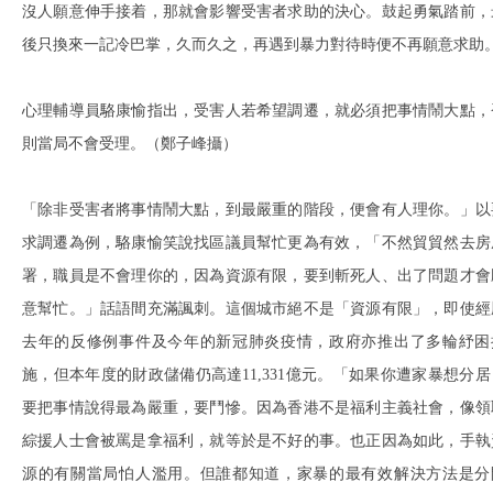
沒人願意伸手接着，那就會影響受害者求助的決心。鼓起勇氣踏前，
後只換來一記冷巴掌，久而久之，再遇到暴力對待時便不再願意求助
心理輔導員駱康愉指出，受害人若希望調遷，就必須把事情鬧大點，
則當局不會受理。（鄭子峰攝）
「除非受害者將事情鬧大點，到最嚴重的階段，便會有人理你。」以
求調遷為例，駱康愉笑說找區議員幫忙更為有效，「不然貿貿然去房
署，職員是不會理你的，因為資源有限，要到斬死人、出了問題才會
意幫忙。」話語間充滿諷刺。這個城市絕不是「資源有限」，即使經
去年的反修例事件及今年的新冠肺炎疫情，政府亦推出了多輪紓困
施，但本年度的財政儲備仍高達11,331億元。「如果你遭家暴想分居
要把事情說得最為嚴重，要鬥慘。因為香港不是福利主義社會，像領
綜援人士會被罵是拿福利，就等於是不好的事。也正因為如此，手執
源的有關當局怕人濫用。但誰都知道，家暴的最有效解決方法是分