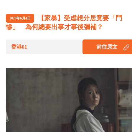
【家暴】受虐想分居竟要「鬥
2020年6月4日
慘」 為何總要出事才事後彌補？
香港01
前往原文