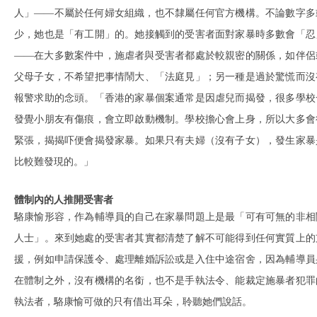
人」——不屬於任何婦女組織，也不隸屬任何官方機構。不論數字多
少，她也是「有工開」的。她接觸到的受害者面對家暴時多數會「忍
——在大多數案件中，施虐者與受害者都處於較親密的關係，如伴侶
父母子女，不希望把事情鬧大、「法庭見」；另一種是過於驚慌而沒
報警求助的念頭。「香港的家暴個案通常是因虐兒而揭發，很多學校
發覺小朋友有傷痕，會立即啟動機制。學校擔心會上身，所以大多會
緊張，揭揭吓便會揭發家暴。如果只有夫婦（沒有子女），發生家暴
比較難發現的。」
體制內的人推開受害者
駱康愉形容，作為輔導員的自己在家暴問題上是最「可有可無的非相
人士」。來到她處的受害者其實都清楚了解不可能得到任何實質上的
援，例如申請保護令、處理離婚訴訟或是入住中途宿舍，因為輔導員
在體制之外，沒有機構的名銜，也不是手執法令、能裁定施暴者犯罪
執法者，駱康愉可做的只有借出耳朵，聆聽她們說話。