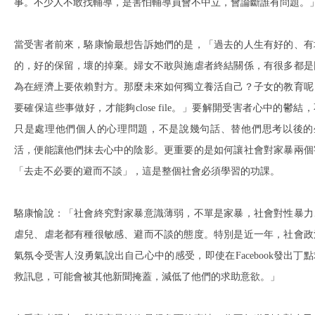
事。不少人不敢找輔導，是害怕輔導員會不中立，會論斷誰有問題。
當受害者前來，駱康愉最想告訴她們的是，「過去的人生有好的、有
的，好的保留，壞的掉棄。婦女不敢與施虐者終結關係，有很多都是
為在經濟上要依賴對方。那麼未來如何獨立養活自己？子女的教育呢
要確保這些事做好，才能夠close file。」要解開受害者心中的鬱結
只是處理他們個人的心理問題，不是說幾句話、替他們思考以後的
活，便能讓他們抹去心中的陰影。更重要的是如何讓社會對家暴兩個
「去走不必要的避而不談」，這是整個社會必須學習的功課。
駱康愉說：「社會終究對家暴意識薄弱，不單是家暴，社會對性暴力
虐兒、虐老都有種很敏感、避而不談的態度。特別是近一年，社會政
氣氛令受害人沒勇氣說出自己心中的感受，即使在Facebook發出丁點
救訊息，可能會被其他新聞掩蓋，減低了他們的求助意欲。」