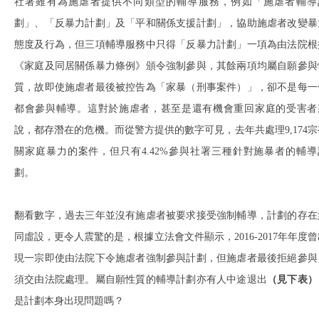
社署雖有為施虐者提供不同類型的輔導服務，例如「施虐者輔導
劃」、「反暴力計劃」及「平和關係支援計劃」，協助施虐者改變暴
態度及行為，但三項輔導服務中只得「反暴力計劃」一項為由法院根
《家庭及同居關係暴力條例》頒令強制參與，其餘兩項均屬自願參與
質，故即使施虐者最後被控告為「家暴（刑事案件）」，卻不是每一
都會參與輔導。這對於施虐者，甚至是還有機會重回家庭的受害者
說，都存潛在的危機。而從警方提供的數字可見，去年共處理9,174宗
關家庭暴力的案件，但只有4.42%參與社署三種針對施暴者的輔導
劃。
翻看數字，過去三年並沒有施虐者被要求接受強制輔導，計劃的存在
同虛設，更令人震驚的是，根據立法會文件顯示，2016-2017年年度曾
現一宗即使由法院下令施虐者強制參與計劃，但施虐者最後拒絕參與
須交由法院處理。屬自願性質的輔導計劃亦有人中途退出
（見下表）
是計劃本身出現問題嗎？