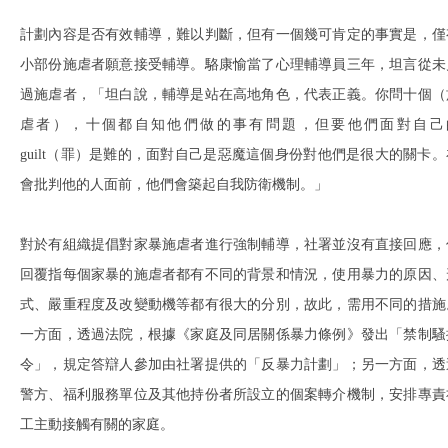
計劃內容是否有效輔導，難以判斷，但有一個幾可肯定的事實是，僅
小部份施虐者願意接受輔導。駱康愉當了心理輔導員三年，坦言從未
過施虐者，「坦白說，輔導是站在高地角色，代表正義。你問十個（
虐者），十個都自知他們做的事有問題，但要他們面對自己
guilt（罪）是難的，面對自己是惡魔這個身份對他們是很大的關卡。
會批判他的人面前，他們會築起自我防衛機制。」
對於有組織提倡對家暴施虐者進行強制輔導，社署並沒有直接回應，
回覆指每個家暴的施虐者都有不同的背景和情況，使用暴力的原因、
式、嚴重程度及改變動機等都有很大的分別，故此，需用不同的措施
一方面，透過法院，根據《家庭及同居關係暴力條例》發出「禁制騷
令」，規定答辯人參加由社署提供的「反暴力計劃」；另一方面，透
警方、福利服務單位及其他持份者所設立的個案轉介機制，安排專責
工主動接觸有關的家庭。