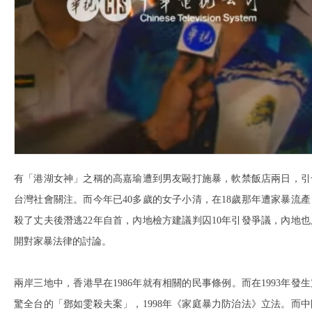
有「港湖女神」之稱的高嘉瑜遭到男友毆打施暴，軟禁飯店兩日，引
台灣社會關注。而今年已40多歲的女子小清，在18歲那年遭家暴流產
殺了丈夫後潛逃22年自首，內地檢方建議判囚10年引發爭議，內地也
開對家暴法律的討論。
兩岸三地中，香港早在1986年就有相關的民事條例。而在1993年發生
驚全台的「鄧如雯殺夫案」，1998年《家庭暴力防治法》立法。而中