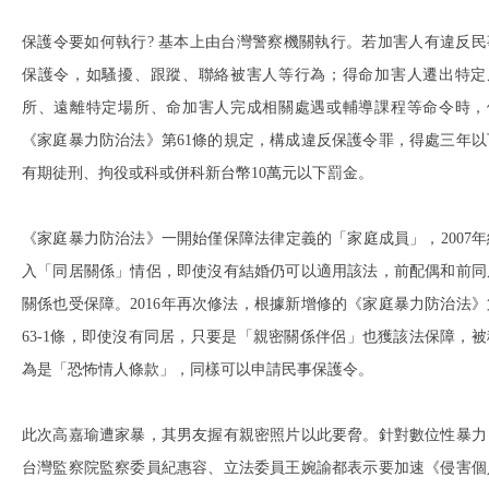
保護令要如何執行? 基本上由台灣警察機關執行。若加害人有違反民
保護令，如騷擾、跟蹤、聯絡被害人等行為；得命加害人遷出特定
所、遠離特定場所、命加害人完成相關處遇或輔導課程等命令時，
《家庭暴力防治法》第61條的規定，構成違反保護令罪，得處三年以
有期徒刑、拘役或科或併科新台幣10萬元以下罰金。
《家庭暴力防治法》一開始僅保障法律定義的「家庭成員」，2007年
入「同居關係」情侶，即使沒有結婚仍可以適用該法，前配偶和前同
關係也受保障。2016年再次修法，根據新增修的《家庭暴力防治法》
63-1條，即使沒有同居，只要是「親密關係伴侶」也獲該法保障，被
為是「恐怖情人條款」，同樣可以申請民事保護令。
此次高嘉瑜遭家暴，其男友握有親密照片以此要脅。針對數位性暴力
台灣監察院監察委員紀惠容、立法委員王婉諭都表示要加速《侵害個