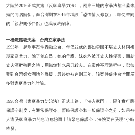
大陸於2016正式實施《反家庭暴力法》，兩岸三地的家暴法都涵蓋未
婚的同居關係，而台灣則在2016年增設「恐怖情人條款」，即使未同
的「親密關係伴侶」也獲該法保障。
一樁鐵鎚殺夫案 台灣立家暴法
1993年一起刑事案件轟動全台。年僅22歲的鄧如雯因不堪丈夫林阿祺
期家庭暴力、除了她自己，她的母親、妹妹均被其丈夫性侵害，而趁
丈夫酒醉熟睡之時，用鐵鎚和水果刀殺夫。在案件審理過程中，鄧如
受到台灣婦女團體的聲援，最終她被判刑三年。該案件促使台灣開展
多對家庭暴力的討論。
1998台灣《家庭暴力防治法》正式上路，「法入家門」，隔年實行民
保護令制度，有通常保護令、暫時保護令和一般保護令之分，如果被
人遭受家庭暴力的急迫危險而申請緊急保護令，法院要在受理4小時
核發。