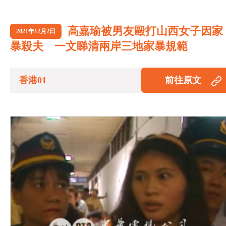
高嘉瑜被男友毆打山西女子因家
2021年12月2日
暴殺夫 一文睇清兩岸三地家暴規範
香港01
前往原文