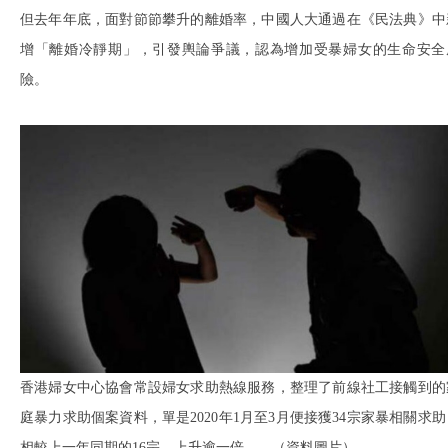
但去年年底，面對節節攀升的離婚率，中國人大通過在《民法典》中
增「離婚冷靜期」，引發輿論爭議，認為增加受暴婦女的生命安全
險。
香港婦女中心協會常設婦女求助熱線服務，整理了前線社工接觸到的
庭暴力求助個案資料，單是2020年1月至3月便接獲34宗家暴相關求助
相較上一年同期的16宗，上升逾一倍。 （資料圖片）