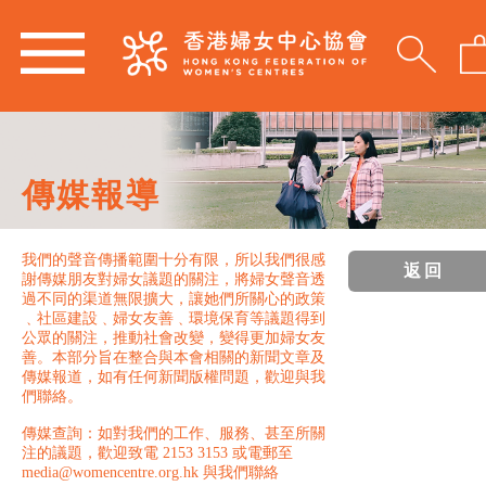
傳媒報導
我們的聲音傳播範圍十分有限，所以我們很感
返回
謝傳媒朋友對婦女議題的關注，將婦女聲音透
過不同的渠道無限擴大，讓她們所關心的政策
﹑社區建設﹑婦女友善﹑環境保育等議題得到
公眾的關注，推動社會改變，變得更加婦女友
善。本部分旨在整合與本會相關的新聞文章及
傳媒報道，如有任何新聞版權問題，歡迎與我
們聯絡。
傳媒查詢：如對我們的工作、服務、甚至所關
注的議題，歡迎致電 2153 3153 或電郵至
media@womencentre.org.hk 與我們聯絡