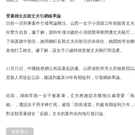
受暴婦女反殺丈夫引網絡爭論
日前一宗刑事案件引發輿論關注。山西一女子小清因22年前殺害丈夫
向警方自首，據了解，當時年僅18歲的小清因懷孕期間遭丈夫毆打，
了保護腹中胎兒，她用鋼釬反殺丈夫但胎兒仍未保住，她隱姓埋名輾
各地打工維生。據了解，該女子15歲時就曾被丈夫毆打而流產。
11月25日，中國檢察網公布該案起訴書。山西省忻州市人民檢察院以
意殺人罪提起公訴，建議判處其10年有期徒刑，引發網絡爭論。
此前，湖南常德一女子被家暴，丈夫將她從衣櫃拖出威脅要「淹
她」，遭該女子用木棒打死，被指「防衛過當」判處有期徒刑六年，
對這類受暴婦女「反殺」丈夫的案件在內地引發討論。
家庭暴力