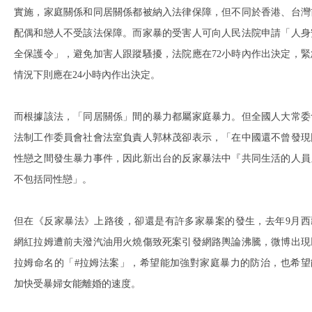
實施，家庭關係和同居關係都被納入法律保障，但不同於香港、台灣
配偶和戀人不受該法保障。而家暴的受害人可向人民法院申請「人身
全保護令」，避免加害人跟蹤騷擾，法院應在72小時內作出決定，緊
情況下則應在24小時內作出決定。
而根據該法，「同居關係」間的暴力都屬家庭暴力。但全國人大常委
法制工作委員會社會法室負責人郭林茂卻表示，「在中國還不曾發現
性戀之間發生暴力事件，因此新出台的反家暴法中『共同生活的人員
不包括同性戀」。
但在《反家暴法》上路後，卻還是有許多家暴案的發生，去年9月西
網紅拉姆遭前夫潑汽油用火燒傷致死案引發網路輿論沸騰，微博出現
拉姆命名的「#拉姆法案」，希望能加強對家庭暴力的防治，也希望
加快受暴婦女能離婚的速度。