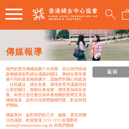
傳媒報導
我們的聲音傳播範圍十分有限，所以我們很感
返回
謝傳媒朋友對婦女議題的關注，將婦女聲音透
過不同的渠道無限擴大，讓她們所關心的政策
﹑社區建設﹑婦女友善﹑環境保育等議題得到
公眾的關注，推動社會改變，變得更加婦女友
善。本部分旨在整合與本會相關的新聞文章及
傳媒報道，如有任何新聞版權問題，歡迎與我
們聯絡。
傳媒查詢：如對我們的工作、服務、甚至所關
注的議題，歡迎致電 2153 3153 或電郵至
media@womencentre.org.hk 與我們聯絡