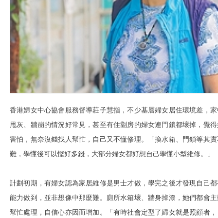
香港婦女中心協會服務督導莊子慧指，不少基層婦女居住環境差，家
甩灰、牆崩的情況好常見，甚至有住劏房的婦女連門鎖都壞掉，覺得
害怕，無奈沒錢找人幫忙，自己又不懂修理。「換水箱、門鎖等其實
難，學懂後可以慳好多錢，大部分婦女都好想自己學懂小型維修。」
計劃初期，有婦女認為家居維修是男士才做，學完之後才發現自己都
能力做到，並非想像中那麼難。廁所水箱壞、牆身掉漆，她們都會主
幫忙處理，自信心亦因而增加。「有時社會定型了婦女就是照顧者，