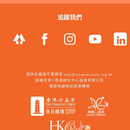
追蹤我們
查詢及建議可電郵至
info@womencentre.org.hk
版權所有©香港婦女中心協會有限公司
獲豁免繳稅的慈善機構