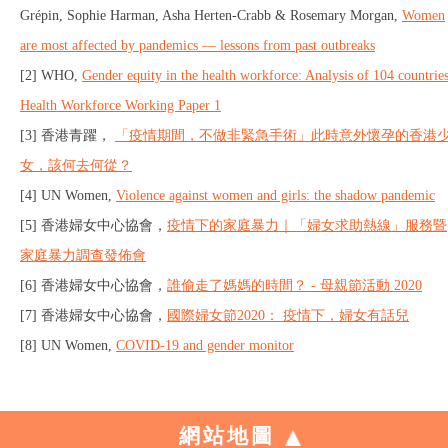
Grépin, Sophie Harman, Asha Herten-Crabb & Rosemary Morgan,
Women
are most affected by pandemics — lessons from past outbreaks
[2] WHO,
Gender equity in the health workforce: Analysis of 104 countrie
Health Workforce Working Paper 1
[3] 香港青躍，
「疫情期間，不做非緊急手術」此時意外懷孕的香港
女，該何去何從？
[4] UN Women,
Violence against women and girls: the shadow pandemic
[5] 香港婦女中心協會，
疫情下的家庭暴力｜「婦女求助熱線」服務暨
家庭暴力調查發佈會
[6] 香港婦女中心協會，
誰偷走了媽媽的時間？ - 母親節活動 2020
[7] 香港婦女中心協會，
國際婦女節2020： 疫情下，婦女有話兒
[8] UN Women,
COVID-19 and gender monitor
網站地圖