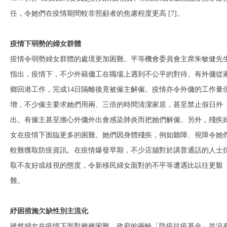
任，令她們在疫情期間較非照顧者的焦慮程度更高 [7]。
疫情下弱勢的婦女群體
疫情令弱勢婦女群體的處境更加困難。平等機會委員會主席朱敏健先
指出，疫情下，不少外籍傭工在職場上遇到不公平的對待。有外傭從
鄉回港工作，完成14日隔離後竟被僱主解僱。疫情亦令外傭的工作量
增，不少僱主要求她們用兩、三倍的時間清潔家居，甚至禁止假日外
出。有僱主甚至擔心外傭外出會感染肺炎而把她們解僱。另外，殘疾
女在疫情下面臨更多的困難。她們因身體殘疾，例如聽障、視障令她
較難獲取防疫資訊。在疫情爆發早期，不少店舖對於講普通話的人士
取不友好或歧視的態度，令新移民婦女面對的不平等遭遇比以往更艱
難。
紓困措施欠缺性別主流化
雖然婦女在疫情下面對種種困難，政府的兩輪「防疫抗疫基金」並沒