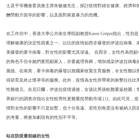
士及平等機會委員會主席朱敏健先生，探討疫情對婦女健康、經濟和
酬勞動方面等的影響，以及面對家庭暴力的危機。
在工作坊中，香港大學公共衛生學院副教授Karen Grépin指出，性別是
理解健康的決定性因素之一。以往的疫情如西非爆發的伊波拉病毒、
美爆發的寨卡病毒，對女性的影響尤其深遠。 在西非，女性作為照顧
的角色不但令她們要照顧家人，亦要處理喪葬，增加感染伊波拉病毒
風險。在南美，寨卡病毒的爆發以致國家收緊生育服務，令女性難以
得節育及終止懷孕等的服務。此外，疫情為女性所帶來的衝擊往往比
性難復元。在尼日爾，伊波拉疫情過後，女孩比男孩較難重返校園；
界銀行的調查亦指出女性較男性更難重投勞動市場 [1]。由此可見，疫
情對女性的影響不只是短暫，也十分長遠。若性別角度沒有被納入防
的考量，將會加劇現有的性別不平等。
站在防疫最前線的女性