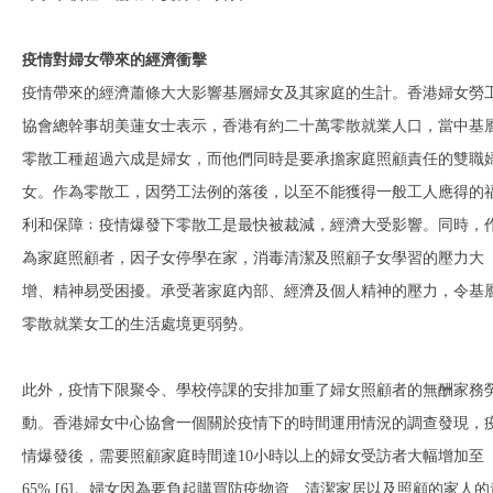
疫情對婦女帶來的經濟衝擊
疫情帶來的經濟蕭條大大影響基層婦女及其家庭的生計。香港婦女勞
協會總幹事胡美蓮女士表示，香港有約二十萬零散就業人口，當中基
零散工種超過六成是婦女，而他們同時是要承擔家庭照顧責任的雙職
女。作為零散工，因勞工法例的落後，以至不能獲得一般工人應得的
利和保障﹔疫情爆發下零散工是最快被裁減，經濟大受影響。同時，
為家庭照顧者，因子女停學在家，消毒清潔及照顧子女學習的壓力大
增、精神易受困擾。承受著家庭內部、經濟及個人精神的壓力，令基
零散就業女工的生活處境更弱勢。
此外，疫情下限聚令、學校停課的安排加重了婦女照顧者的無酬家務
動。香港婦女中心協會一個關於疫情下的時間運用情況的調查發現，
情爆發後，需要照顧家庭時間達10小時以上的婦女受訪者大幅增加至
65% [6]。婦女因為要負起購買防疫物資、清潔家居以及照顧的家人的