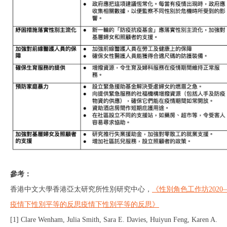
參考：
香港中文大學香港亞太研究所性別研究中心，
《性別角色工作坊2020
疫情下性別平等的反思疫情下性別平等的反思》
[1] Clare Wenham, Julia Smith, Sara E. Davies, Huiyun Feng, Karen A.