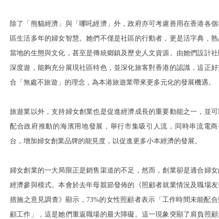
除了「熊貓經濟」與「哪吒經濟」外，政府亦可考慮善用在香港各個
區生活多年的婦女智慧。她們不僅是社區的行動者，更是活字典，熟
當地的生態與文化，甚至是傳統鄉鎮及歷史人文資源。由她們設計社
深度遊，能夠充分展現社區特色，並深化旅客對香港的認識，這正好
合「無處不旅遊」的理念，為本港旅遊業帶來更多元化的發展機遇。
旅遊業以外，支持婦女創業也是促進經濟成長的重要動能之一，並可
配合政府推動的海濱用地發展，舉行市集吸引人流，同時串流電商
台，增加婦女創業品牌的能見度，以促進更多小本經濟的發展。
婦女創業的一大局限正是銷售渠道的不足，然而，創業卻是適合婦女
經濟參與模式。本會於去年母親節發佈的《照顧者就業情況及職場友
措施之意見調查》顯示，73%的女性照顧者表示「工作時間未能配合
顧工作」，這是她們重返職場的最大障礙。這一現象突顯了肩負照顧