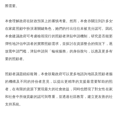
際需要。
本會理解政府在財政預算上的審慎考量。然而，本會亦關注到許多女
在家庭照顧中扮演著關鍵角色，她們的付出往往未被充分認可。因此
本會建議政府可考慮檢視現行的照顧者津貼申請機制，研究是否能更
彈性地評估申請者的實際照顧需求，並探討在資源整合的情況下，逐
放寬申請門檻，津貼申請與「輪候服務」的身份脫勾，以惠及更多有
要的照顧者。
照顧者議題錯綜複雜，本會鼓勵政府可以更多地諮詢地區及照顧者服
的機構及不同的持份者意見，以提出更精準的支援最需要幫助的照
者，在有限的資源下實現最大的社會效益，同時也體現了對女性在家
和社會中所做貢獻的認可與尊重，並透過社區教育，建立更友善的社
支持系統。