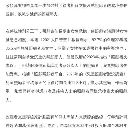
政預算案卻未見進一步加強對照顧者相關支援及就照顧者的處境作長
規劃，以減少她們的照顧壓力。
在傳統性別分工下，照顧責任長期由女性承擔，使照顧者議題與女性
祉息息相關。本港《2021人口普查》數據顯示，92.7%的料理家務者
86.5%的無酬照顧者為女性，突顯了女性在家庭照顧中的主導地位，
往往需獨自承受沉重的照顧壓力。儘管政府於2023年推出「照顧者支
專線」，但該服務僅涵蓋護老者及殘疾人士的照顧者，兒童照顧者仍
能受惠。根據「照顧照顧者平台」2023年的《兒童照顧者狀況調查》
兒童照顧者平均每天的照顧時間長達11.8小時，顯示其照顧工作極為
重，兒童照顧者與護老者及殘疾人士的照顧者同樣承擔龐大的照顧
力。
照顧者支援專線原計劃設有30條由專業人員接聽的熱線，每年預計可
理超過30萬個來電
[4]
。然而，自專線於2023年9月投入服務至2024年