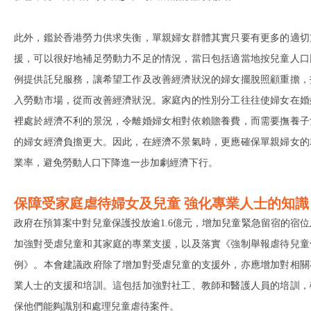
此外，鑑於香港勞力供求失衡，單親婦女群體其實只要有更多的適切
援，可以很好地補足勞動力不足的情況，當日包括適當地按兒童人口
例提供託兒服務，讓希望工作及改善經濟狀況的婦女擺脫照顧重擔，
入勞動市場，從而改善經濟狀況。家庭內的性別分工往往使婦女在婚
裡處於經濟不利的景況，令離婚婦女相對依賴贍養費，而需要撫養子
的婦女經濟負擔更大。因此，在經濟不景氣時，更應確保單親婦女的
業率，避免勞動人口下降進一步加劇經濟下行。
保障受家庭虐待婦女
及兒童
強化專業人士的知識
政府在預算案中對兒童保護投放逾1.6億元，增加兒童緊急留宿的宿位
加強對受虐兒童和其家庭的專業支援，以及落實《強制舉報虐待兒童
例》。本會建議政府除了增加對受虐兒童的支援外，亦應增加對相關
業人士的支援和培訓。這包括加強對社工、教師和醫護人員的培訓，
保他們能夠識別和處理兒童虐待案件。