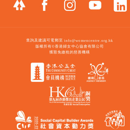
查詢及建議可電郵至
info@womencentre.org.hk
版權所有©香港婦女中心協會有限公司
獲豁免繳稅的慈善機構