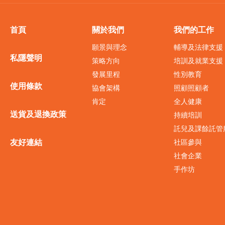
首頁
關於我們
我們的工作
願景與理念
輔導及法律支援
私隱聲明
策略方向
培訓及就業支援
發展里程
性別教育
使用條款
協會架構
照顧照顧者
肯定
全人健康
送貨及退換政策
持續培訓
託兒及課餘託管
友好連結
社區參與
社會企業
手作坊