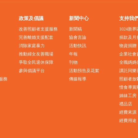
政策及倡議
新聞中心
支持我
改善照顧者支援服務
新聞稿
1024新
完善離婚支援配套
協會言論
捐款及月
消除家庭暴力
活動快訊
物資捐贈
推動婦女友善職場
年報
企業社會
爭取全民退休保障
刊物
全職媽媽
參與倡議平台
活動預告及花絮
課託同樂
服務
傳媒報導
照顧者放
惜食導賞
姊妹工房
禮品店
經費來源
經費用途