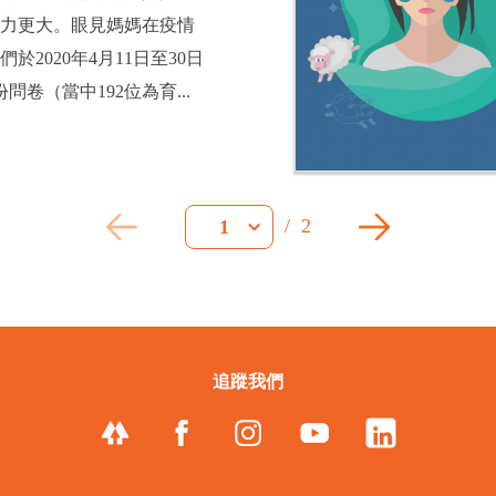
壓力更大。眼見媽媽在疫情
於2020年4月11日至30日
問卷（當中192位為育...
/
2
1
追蹤我們