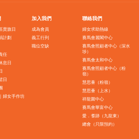
們
加入我們
聯絡我們
界區賣旗日
成為會員
婦女求助熱線
捐計劃
義工行列
賽馬會麗閣中心
職位空缺
賽馬會照顧者中心（深水
埗）
責任
賽馬會太和中心
休息日
賽馬會照顧者中心（粉
日
嶺）
鬆日
慧思薈（粉嶺）
團
慧思薈（上水）
｜婦女手作坊
祥龍圍中心
賽馬會華富中心
愛．耆跡（九龍東）
總會（只限預約）