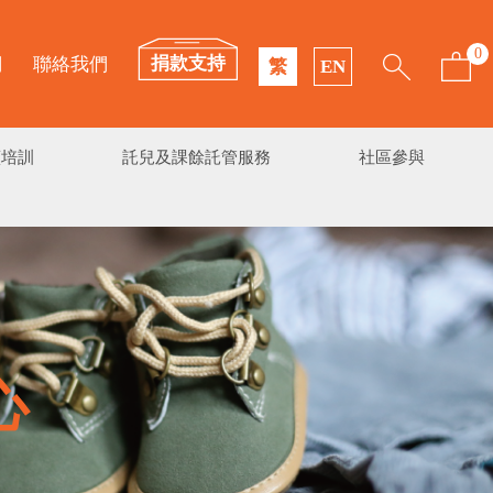
0
捐款支持
們
聯絡我們
繁
EN
續培訓
託兒及課餘託管服務
社區參與
心