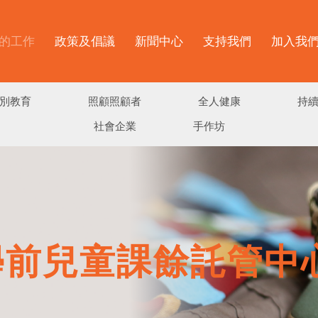
的工作
政策及倡議
新聞中心
支持我們
加入我
別教育
照顧照顧者
全人健康
持
社會企業
手作坊
學前兒童課餘託管中