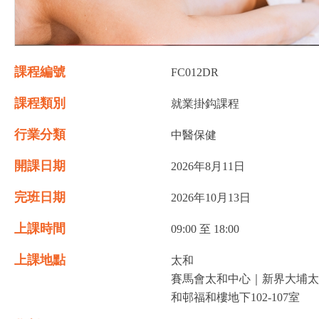
課程編號
FC012DR
課程類別
就業掛鈎課程
行業分類
中醫保健
開課日期
2026年8月11日
完班日期
2026年10月13日
上課時間
09:00 至 18:00
上課地點
太和
賽馬會太和中心｜新界大埔太
和邨福和樓地下102-107室