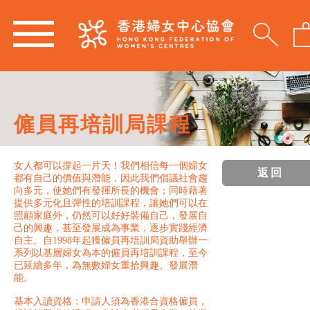
僱員再培訓局課程
女人都可以撐起一片天！我們相信每一個婦女
返回
都有自己的價值與潛能，因此我們倡議社會趨
向多元，使她們有發揮所長的機會；同時藉著
提供多元化且彈性的培訓課程，讓她們可以在
照顧家庭外，仍然可以好好裝備自己，發展自
己的興趣，甚至發展成為事業，逐步實踐經濟
自主。自1998年起獲僱員再培訓局資助舉辦一
系列以基層婦女為本的僱員再培訓課程，至今
已延續多年，為無數婦女重拾興趣、發展潛
能。
基本入讀資格：申請人須為香港合資格僱員，