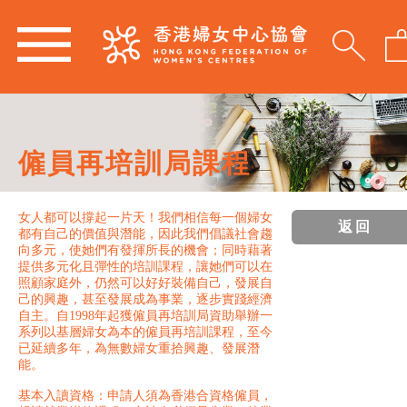
僱員再培訓局課程
女人都可以撐起一片天！我們相信每一個婦女
返回
都有自己的價值與潛能，因此我們倡議社會趨
向多元，使她們有發揮所長的機會；同時藉著
提供多元化且彈性的培訓課程，讓她們可以在
照顧家庭外，仍然可以好好裝備自己，發展自
己的興趣，甚至發展成為事業，逐步實踐經濟
自主。自1998年起獲僱員再培訓局資助舉辦一
系列以基層婦女為本的僱員再培訓課程，至今
已延續多年，為無數婦女重拾興趣、發展潛
能。
基本入讀資格：申請人須為香港合資格僱員，