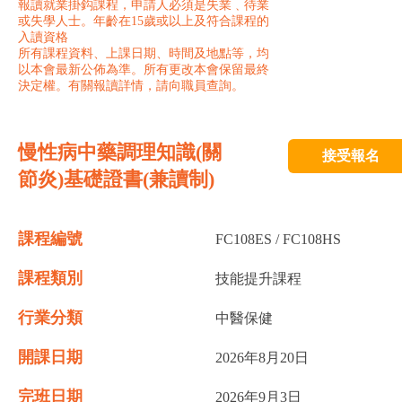
報讀就業掛鈎課程，申請人必須是失業﹑待業
或失學人士。年齡在15歲或以上及符合課程的
入讀資格
所有課程資料、上課日期、時間及地點等，均
以本會最新公佈為準。所有更改本會保留最終
決定權。有關報讀詳情，請向職員查詢。
慢性病中藥調理知識(關
接受報名
節炎)基礎證書(兼讀制)
課程編號
FC108ES / FC108HS
課程類別
技能提升課程
行業分類
中醫保健
開課日期
2026年8月20日
完班日期
2026年9月3日