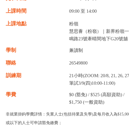
上課時間
09:00 至 14:00
上課地點
粉嶺
慧思薈（粉嶺）｜新界粉嶺一
鳴路23號牽晴間地下G20號舖
學制
兼讀制
聯絡
26549800
訓練期
21小時(ZOOM: 20/8, 21, 26, 27
筆試3/9(四)10:00-11:00)
學費
$0 (豁免) / $525 (高額資助) /
$1,750 (一般資助)
非就業掛鈎學費詳情：失業人士(包括待業及失學)及每月收入為$15,00
或以下的人士可申請豁免繳費；