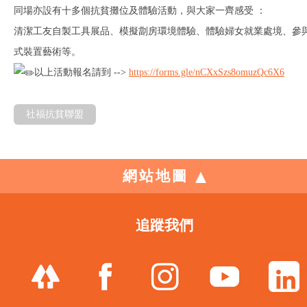
同場亦設有十多個抗貧攤位及體驗活動，與大家一齊感受 ：
清潔工友自製工具展品、模擬劏房環境體驗、體驗婦女就業處境、參
式裝置藝術等。
以上活動報名請到 -->
https://forms.gle/nCXxSzs8omuzQc6X6
社福抗貧聯盟
網站地圖
追蹤我們