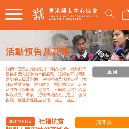
活動預告及花絮
我們一直致力推動性別平等的社會，因此我們
返回
提供多元化婦女為本的服務，讓婦女可以得到
適切的支援及幫助，包括輔導及法律支援、培
訓及就業支援、性別教育、照顧照顧者、託兒
及課餘託管服務、好惜食、不同程度的社區參
與以及義工發展，打破傳統的性別定型，發展
自我，促進女性建立自信、自主、自立。
社福抗貧
2024年3月10日
新聞稿