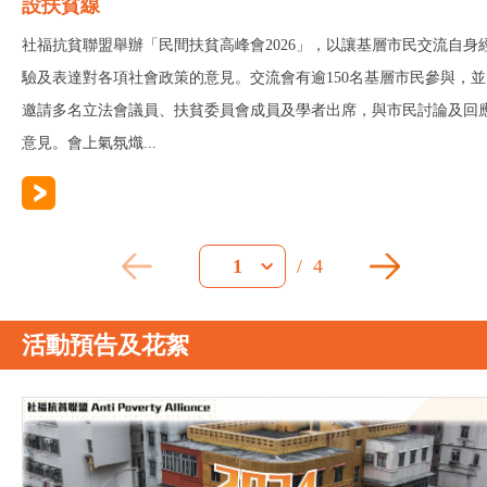
設扶貧線
社福抗貧聯盟舉辦「民間扶貧高峰會2026」，以讓基層市民交流自身
驗及表達對各項社會政策的意見。交流會有逾150名基層市民參與，並
邀請多名立法會議員、扶貧委員會成員及學者出席，與市民討論及回
意見。會上氣氛熾...
/
4
1
活動預告及花絮