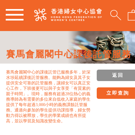
賽馬會麗閣中心課後託管服務
賽馬會麗閣中心的課後託管已服務多年，於深
返回
水埗延續課後託管服務。能夠為婦女及其子女
提供安全可靠的託管服務，讓婦女可以真正安
心工作，下班後更可以與子女享受「有質素的
立即查詢
親子時間」。現時，服務有超過28位熱心的義
務導師為有需要的多位來自低收入家庭的學生
提供了每年超過3,000小時的義務課餘託管服
務。通過向參加的學生提供功課指導，婦女勞
動力得以被釋放，學生的學業成績也有所提
高，並以學習及知識改變生命。