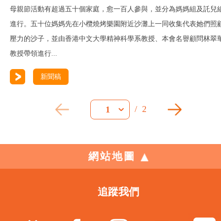
母親節活動有超過五十個家庭，愈一百人參與，並分為媽媽組及託兒
進行。五十位媽媽先在小欖燒烤樂園附近沙灘上一同收集代表她們照
壓力的沙子，並由香港中文大學精神科學系教授、本會名譽顧問林翠
教授帶領進行...
新聞稿
/
2
1
網站地圖
追蹤我們