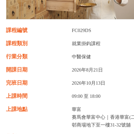
課程編號
FC029DS
課程類別
就業掛鈎課程
行業分類
中醫保健
開課日期
2026年8月21日
完班日期
2026年10月13日
上課時間
09:00 至 18:00
上課地點
華富
賽馬會華富中心｜香港華富(二
邨商場地下至一樓31-32號舖