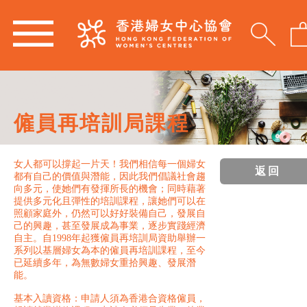
僱員再培訓局課程
女人都可以撐起一片天！我們相信每一個婦女
返回
都有自己的價值與潛能，因此我們倡議社會趨
向多元，使她們有發揮所長的機會；同時藉著
提供多元化且彈性的培訓課程，讓她們可以在
照顧家庭外，仍然可以好好裝備自己，發展自
己的興趣，甚至發展成為事業，逐步實踐經濟
自主。自1998年起獲僱員再培訓局資助舉辦一
系列以基層婦女為本的僱員再培訓課程，至今
已延續多年，為無數婦女重拾興趣、發展潛
能。
基本入讀資格：申請人須為香港合資格僱員，