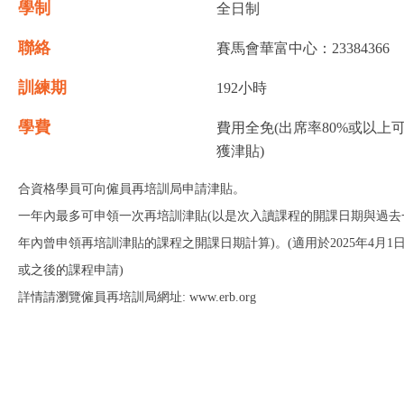
學制
全日制
聯絡
賽馬會華富中心：23384366
訓練期
192小時
學費
費用全免(出席率80%或以上
獲津貼)
合資格學員可向僱員再培訓局申請津貼。
一年內最多可申領一次再培訓津貼(以是次入讀課程的開課日期與過去
年內曾申領再培訓津貼的課程之開課日期計算)。(適用於2025年4月1
或之後的課程申請)
詳情請瀏覽僱員再培訓局網址: www.erb.org